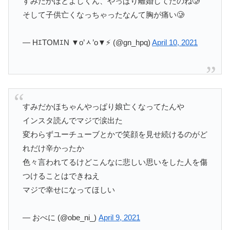
すみだかほとよしくん、やっぱり離婚してたのね🥲
そして子供亡くなっちゃったなんて胸が痛い🥲
— HｴTOMｴN ▼o’ᆺ’o▼⚡ (@gn_hpq)
April 10, 2021
すみだかほちゃんやっぱり娘亡くなってたんや
インスタ読んでマジで涙出た
変わらずユーチューブとかで笑顔を見せ続けるのがど
れだけ辛かったか
色々言われてるけどこんなに悲しい思いをした人を傷
つけることはできねえ
マジで幸せになってほしい
— おべに (@obe_ni_)
April 9, 2021