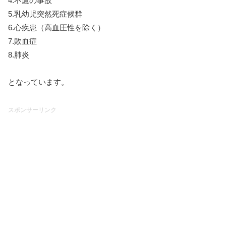
4.不慮の事故
5.乳幼児突然死症候群
6.心疾患（高血圧性を除く）
7.敗血症
8.肺炎
となっています。
スポンサーリンク