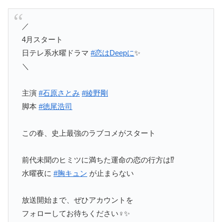
／
4月スタート
日テレ系水曜ドラマ
#恋はDeepに
✨
＼
主演
#石原さとみ
#綾野剛
脚本
#徳尾浩司
この春、史上最強のラブコメがスタート
前代未聞のヒミツに満ちた運命の恋の行方は⁉️
水曜夜に
#胸キュン
が止まらない
放送開始まで、ぜひアカウントを
フォローしてお待ちください‍♀️✨