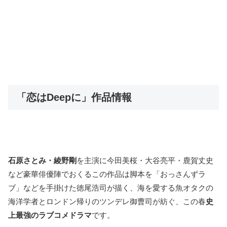
「恋はDeepに」作品情報
石原さとみ・綾野剛
を主演に今田美桜・大谷亮平・鹿賀丈史
など豪華俳優陣でおくるこの作品は脚本を「おっさんずラ
ブ」などを手掛けた徳尾浩司が描く、海を愛する魚オタクの
海洋学者とロンドン帰りのツンデレ御曹司が紡ぐ、この春
史
上最強のラブコメドラマ
です。