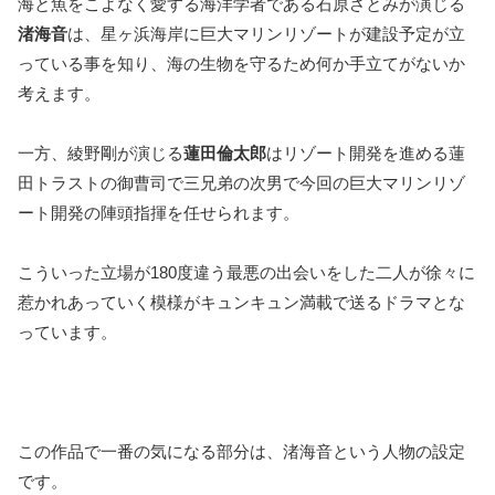
海と魚をこよなく愛する海洋学者である石原さとみが演じる
渚海音
は、星ヶ浜海岸に巨大マリンリゾートが建設予定が立
っている事を知り、海の生物を守るため何か手立てがないか
考えます。
一方、綾野剛が演じる
蓮田倫太郎
はリゾート開発を進める蓮
田トラストの御曹司で三兄弟の次男で今回の巨大マリンリゾ
ート開発の陣頭指揮を任せられます。
こういった立場が180度違う最悪の出会いをした二人が徐々に
惹かれあっていく模様がキュンキュン満載で送るドラマとな
っています。
この作品で一番の気になる部分は、渚海音という人物の設定
です。