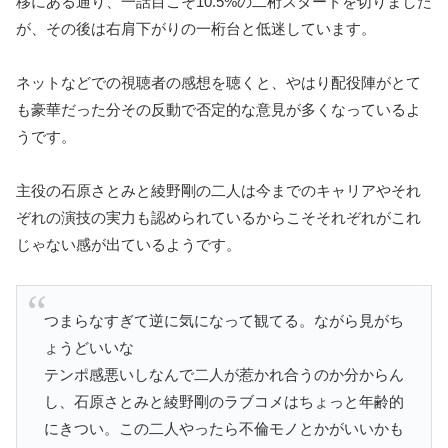
移にある通り、一話目こそ10.5%の二桁スタートを切りました
が、その後は右肩下がりの一桁台と低迷しています。
ネットなどでの視聴者の感想を聴くと、やはり配役陣がとて
も豪華だった分その反動で否定的な意見が多くなっているよ
うです。
主役の石原さとみと綾野剛の二人は今までのキャリアやそれ
ぞれの演技の実力も認められているからこそそれぞれがこれ
じゃない感が出ているようです。
つまらなすぎて逆に気になって観てる。ながら見がち
ょうどいいな
テンポ感悪いしなんで二人が惹かれ合うのか分からん
し、石原さとみと綾野剛のラブコメはちょっと年齢的
にきつい。この二人やったら不倫モノとかがいいかも