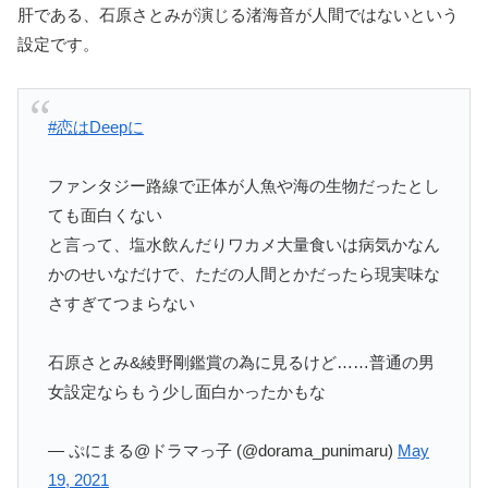
肝である、石原さとみが演じる渚海音が人間ではないという
設定です。
#恋はDeepに
ファンタジー路線で正体が人魚や海の生物だったとし
ても面白くない
と言って、塩水飲んだりワカメ大量食いは病気かなん
かのせいなだけで、ただの人間とかだったら現実味な
さすぎてつまらない
石原さとみ&綾野剛鑑賞の為に見るけど……普通の男
女設定ならもう少し面白かったかもな
— ぷにまる@ドラマっ子 (@dorama_punimaru)
May
19, 2021