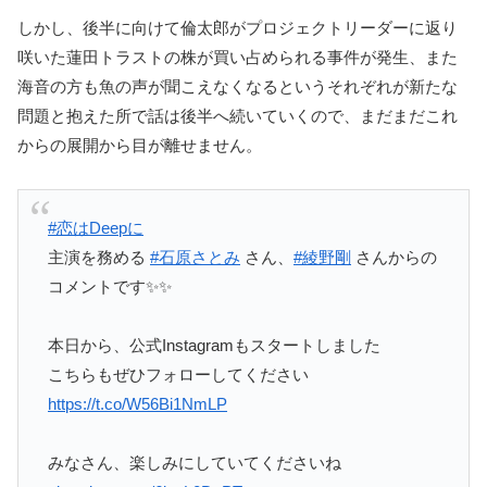
しかし、後半に向けて倫太郎がプロジェクトリーダーに返り
咲いた蓮田トラストの株が買い占められる事件が発生、また
海音の方も魚の声が聞こえなくなるというそれぞれが新たな
問題と抱えた所で話は後半へ続いていくので、まだまだこれ
からの展開から目が離せません。
#恋はDeepに
主演を務める
#石原さとみ
さん、
#綾野剛
さんからの
コメントです✨✨
本日から、公式Instagramもスタートしました
こちらもぜひフォローしてください
https://t.co/W56Bi1NmLP
みなさん、楽しみにしていてくださいね